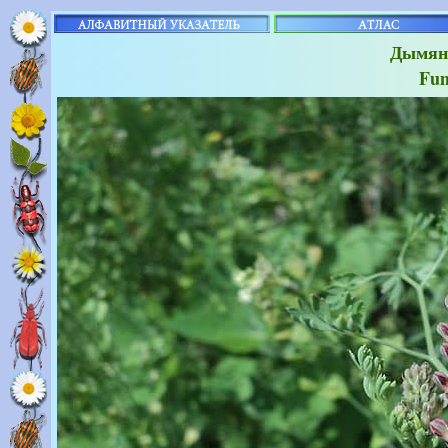
Дымянк
Fum