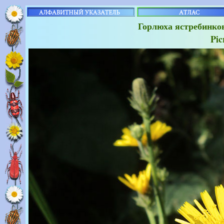
Горлюха ястребинко
Pic