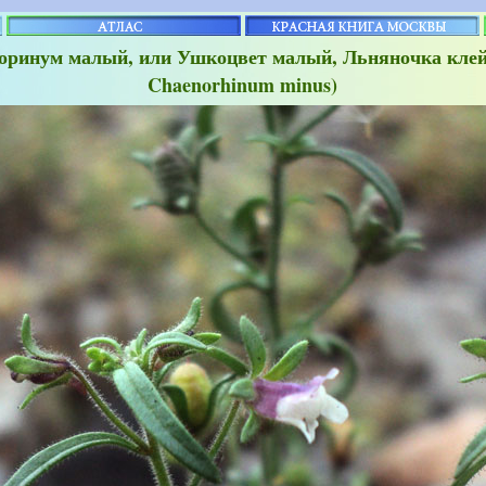
оринум малый, или Ушкоцвет малый, Льняночка кле
Chaenorhinum minus)