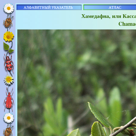
Хамедафна, или Касс
Chamae